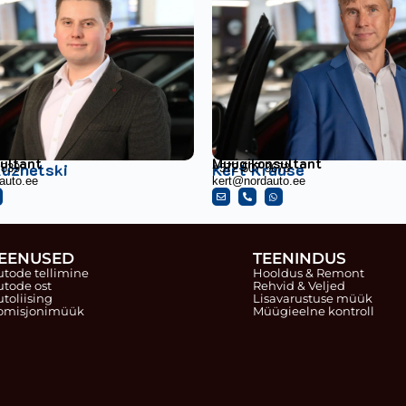
ultant
Müügikonsultant
uznetski
Kert Krause
 839
+372 507 3673
auto.ee
kert@nordauto.ee
EENUSED
TEENINDUS
utode tellimine
Hooldus & Remont
utode ost
Rehvid & Veljed
utoliising
Lisavarustuse müük
omisjonimüük
Müügieelne kontroll