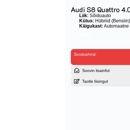
Audi S8 Quattro 4
Liik:
Sõiduauto
Kütus:
Hübriid (Bensiin)
Käigukast:
Automaatne
Täishind:
Soodushind:
Soovin lisainfot
Taotle liisingut