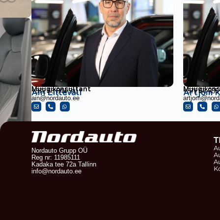
Müügikonsultant
Müügikons
Ain Lilleväli
Artjom K
+372 58 844 311
+372 56 935
ain@nordauto.ee
artjom@nord
T
A
Nordauto Grupp OÜ
A
Reg nr: 11985111
A
Kadaka tee 72a Tallinn
K
info@nordauto.ee