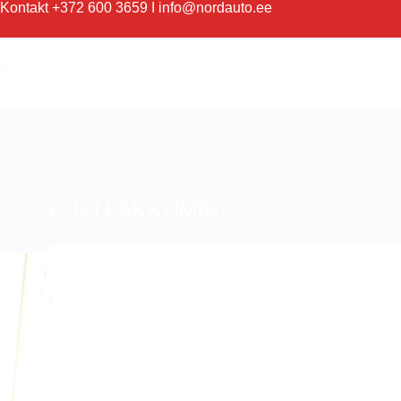
Kontakt
+372 600 3659
I
info@nordauto.ee
KÜSI PAKKUMIST