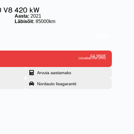
.0 V8 420 kW
Aasta:
2021
Läbisõit:
85000km
79 500€
(sisaldab KM 24%)
64 990€
(sisaldab KM 24%)
Arvuta aastamaks
Nordauto lisagarantii